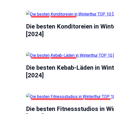
Website
funktioniert.
GASTRO
WINTERTHUR
Statistik
Die besten Konditoreien in Win
Mit diesen
[2024]
Cookies
können wir die
Funktionsweise
und Struktur
der Website auf
Basis der
GASTRO
WINTERTHUR
Nutzung
Die besten Kebab-Läden in Win
verbessern.
[2024]
Erfahrung
Damit unsere
Website
während
GESUNDHEIT UND SCHÖNHEIT
WINTERTHUR
Ihres
Die besten Fitnessstudios in W
Besuchs so