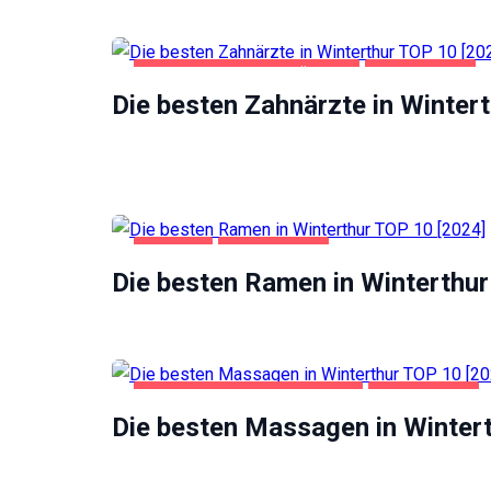
GESUNDHEIT UND SCHÖNHEIT
WINTERTHUR
Die besten Zahnärzte in Winter
GASTRO
WINTERTHUR
Die besten Ramen in Winterthur
Notwendig
Diese
Cookies
FREIZEIT UND UNTERHALTUNG
WINTERTHUR
sind nicht
optional.
Die besten Massagen in Winter
Sie werden
benötigt,
damit die