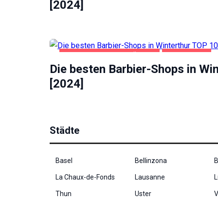
gut wie
[2024]
möglich
funktioniert.
Wenn Sie
diese
Cookies
GESUNDHEIT UND SCHÖNHEIT
WINTERTHUR
ablehnen,
verschwinden
Die besten Barbier-Shops in Wi
einige
[2024]
Funktionen
von der
Website.
Städte
Marketing
Indem Sie uns Ihre
Interessen und Ihr
Basel
Bellinzona
B
Verhalten beim
Besuch unserer
La Chaux-de-Fonds
Lausanne
L
Website mitteilen,
erhöhen Sie die
Thun
Uster
V
Wahrscheinlichkeit,
personalisierte