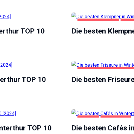
HAUS UND GARTEN
WINT
terthur TOP 10
Die besten Klempne
GESUNDHEIT UND SCHÖNHE
terthur TOP 10
Die besten Friseur
WINTERTHUR
GASTRO
WINTERTHUR
interthur TOP 10
Die besten Cafés i