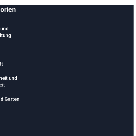
orien
 und
ltung
ft
eit und
it
d Garten