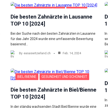
GESUNDHEIT UND SCHÖNHEIT
LAUSANNE
Die besten Zahnärzte in Lausanne
D
TOP 10 [2024]
1
n
Bei der Suche nach den besten Zahnärzten in Lausanne
In
für das Jahr 2024 wurde eine umfassende Bewertung
wu
basierend…
B
By
easaswitzerland.ch
Feb. 14, 2024
BIEL/BIENNE
GESUNDHEIT UND SCHÖNHEIT
D
Die besten Zahnärzte in Biel/Bienne
1
TOP 10 [2024]
In
za
In der ständig wachsenden Stadt Biel/Bienne wurde eine