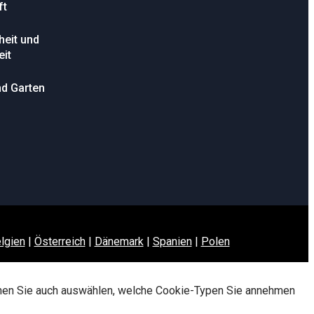
ft
eit und
it
d Garten
lgien
|
Österreich
|
Dänemark
|
Spanien
|
Polen
önnen Sie auch auswählen, welche Cookie-Typen Sie annehmen