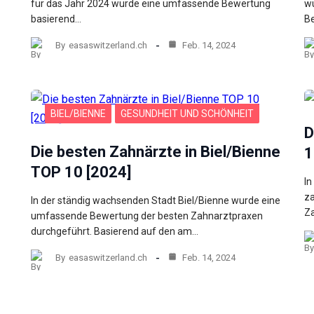
für das Jahr 2024 wurde eine umfassende Bewertung
wu
basierend…
B
By
easaswitzerland.ch
Feb. 14, 2024
BIEL/BIENNE
GESUNDHEIT UND SCHÖNHEIT
D
Die besten Zahnärzte in Biel/Bienne
1
TOP 10 [2024]
In
za
In der ständig wachsenden Stadt Biel/Bienne wurde eine
Za
umfassende Bewertung der besten Zahnarztpraxen
durchgeführt. Basierend auf den am…
By
easaswitzerland.ch
Feb. 14, 2024