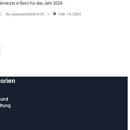
hnärzte in Bern für das Jahr 2024…
By
easaswitzerland.ch
Feb. 14, 2024
orien
 und
ltung