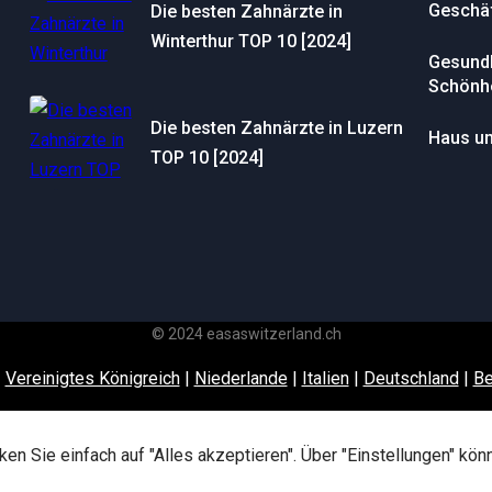
Geschä
Die besten Zahnärzte in
Winterthur TOP 10 [2024]
Gesundh
Schönhe
Die besten Zahnärzte in Luzern
Haus un
TOP 10 [2024]
© 2024 easaswitzerland.ch
|
Vereinigtes Königreich
|
Niederlande
|
Italien
|
Deutschland
|
Be
en Sie einfach auf "Alles akzeptieren". Über "Einstellungen" k