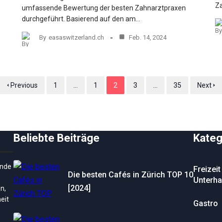
Za
umfassende Bewertung der besten Zahnarztpraxen
durchgeführt. Basierend auf den am…
By
easaswitzerland.ch
Feb. 14, 2024
Previous
1
...
1
2
3
...
35
Next
Beliebte Beiträge
Kateg
ende
Freizeit
Die besten Cafés in Zürich TOP 10
Unterha
[2024]
n,
eit
Gastro