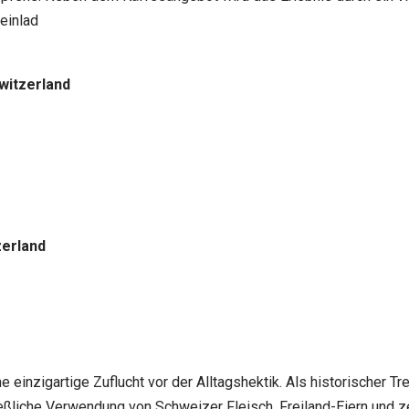
einlad
witzerland
zerland
e einzigartige Zuflucht vor der Alltagshektik. Als historischer 
eßliche Verwendung von Schweizer Fleisch, Freiland-Eiern und z