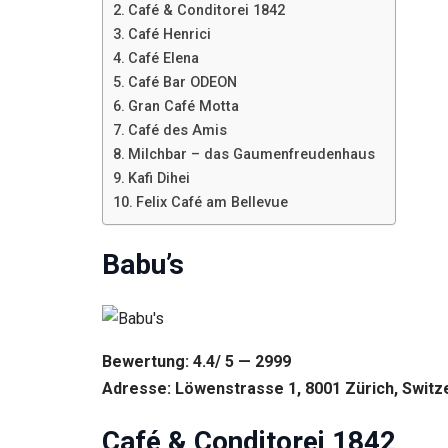
gut wie
Café & Conditorei 1842
möglich
Café Henrici
funktioniert.
Café Elena
Wenn Sie
diese
Café Bar ODEON
Cookies
Gran Café Motta
ablehnen,
Café des Amis
verschwinden
einige
Milchbar – das Gaumenfreudenhaus
Funktionen
Kafi Dihei
von der
Felix Café am Bellevue
Website.
Babu’s
Marketing
Indem Sie uns Ihre
Interessen und Ihr
Verhalten beim
Besuch unserer
Bewertung: 4.4/ 5 — 2999
Website mitteilen,
Adresse: Löwenstrasse 1, 8001 Zürich, Switz
erhöhen Sie die
Wahrscheinlichkeit,
personalisierte
Café & Conditorei 1842