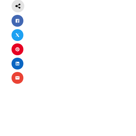
Notwendig
Diese
Cookies
sind nicht
optional.
Sie werden
benötigt,
damit die