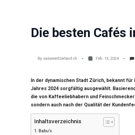
Website
funktioniert.
Die besten Cafés 
Statistik
Mit diesen
Cookies
können wir die
Funktionsweise
und Struktur
By
easaswitzerland.ch
Feb. 13, 2024
der Website auf
Basis der
Nutzung
In der dynamischen Stadt Zürich, bekannt fü
verbessern.
Jahres 2024 sorgfältig ausgewählt. Basierend
die von Kaffeeliebhabern und Feinschmecker
Erfahrung
sondern auch nach der Qualität der Kundenfe
Damit unsere
Website
während
Inhaltsverzeichnis
Ihres
Besuchs so
Babu’s