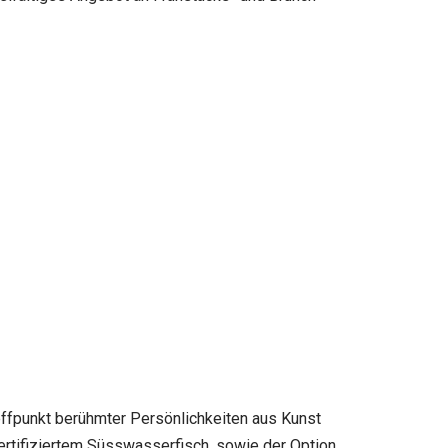
Treffpunkt berühmter Persönlichkeiten aus Kunst
ertifiziertem Süsswasserfisch, sowie der Option