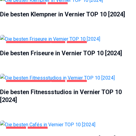
Website
HAUS UND GARTEN
VERNIER
funktioniert.
Die besten Klempner in Vernier TOP 10 [2024]
Statistik
Mit diesen
Cookies
GESUNDHEIT UND SCHÖNHEIT
VERNIER
können wir die
Die besten Friseure in Vernier TOP 10 [2024]
Funktionsweise
und Struktur
der Website auf
Basis der
Nutzung
verbessern.
GESUNDHEIT UND SCHÖNHEIT
VERNIER
Die besten Fitnessstudios in Vernier TOP 10
[2024]
Erfahrung
Damit unsere
Website
während
Ihres
GASTRO
VERNIER
Besuchs so