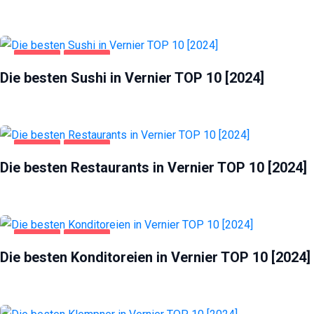
GASTRO
VERNIER
Die besten Sushi in Vernier TOP 10 [2024]
GASTRO
VERNIER
Die besten Restaurants in Vernier TOP 10 [2024]
Notwendig
Diese
GASTRO
VERNIER
Cookies
Die besten Konditoreien in Vernier TOP 10 [2024]
sind nicht
optional.
Sie werden
benötigt,
damit die