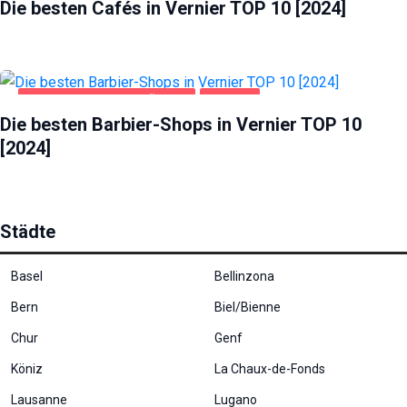
gut wie
Die besten Cafés in Vernier TOP 10 [2024]
möglich
funktioniert.
Wenn Sie
diese
Cookies
GESUNDHEIT UND SCHÖNHEIT
VERNIER
ablehnen,
Die besten Barbier-Shops in Vernier TOP 10
verschwinden
einige
[2024]
Funktionen
von der
Website.
Städte
Marketing
Indem Sie uns Ihre
Basel
Bellinzona
Interessen und Ihr
Verhalten beim
Bern
Biel/Bienne
Besuch unserer
Chur
Genf
Website mitteilen,
erhöhen Sie die
Köniz
La Chaux-de-Fonds
Wahrscheinlichkeit,
personalisierte
Lausanne
Lugano