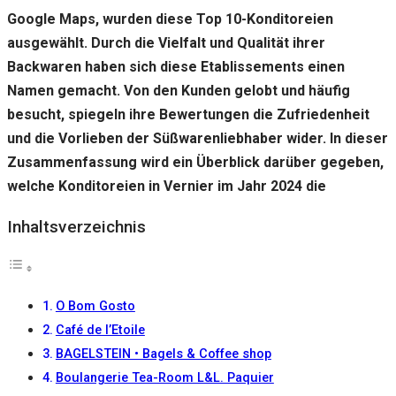
gut wie
Google Maps, wurden diese Top 10-Konditoreien
möglich
funktioniert.
ausgewählt. Durch die Vielfalt und Qualität ihrer
Wenn Sie
Backwaren haben sich diese Etablissements einen
diese
Cookies
Namen gemacht. Von den Kunden gelobt und häufig
ablehnen,
besucht, spiegeln ihre Bewertungen die Zufriedenheit
verschwinden
einige
und die Vorlieben der Süßwarenliebhaber wider. In dieser
Funktionen
Zusammenfassung wird ein Überblick darüber gegeben,
von der
welche Konditoreien in Vernier im Jahr 2024 die
Website.
Inhaltsverzeichnis
Marketing
Indem Sie uns Ihre
Interessen und Ihr
Verhalten beim
O Bom Gosto
Besuch unserer
Café de l’Etoile
Website mitteilen,
erhöhen Sie die
BAGELSTEIN • Bagels & Coffee shop
Wahrscheinlichkeit,
Boulangerie Tea-Room L&L. Paquier
personalisierte