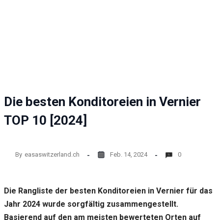
Website
funktioniert.
Statistik
Mit diesen
Cookies
können wir die
Funktionsweise
und Struktur
Die besten Konditoreien in Vernier
der Website auf
Basis der
TOP 10 [2024]
Nutzung
verbessern.
By
easaswitzerland.ch
Feb. 14, 2024
0
Erfahrung
Damit unsere
Website
Die Rangliste der besten Konditoreien in Vernier für das
während
Ihres
Jahr 2024 wurde sorgfältig zusammengestellt.
Besuchs so
Basierend auf den am meisten bewerteten Orten auf