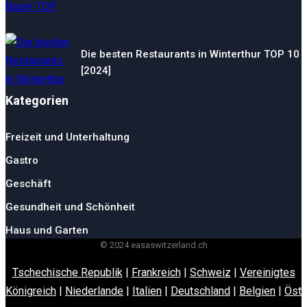
Die besten Restaurants in Winterthur TOP 10
[2024]
Kategorien
Freizeit und Unterhaltung
Gastro
Geschäft
Gesundheit und Schönheit
Haus und Garten
© 2024 easaswitzerland.ch
Tschechische Republik
|
Frankreich
|
Schweiz
|
Vereinigtes
Königreich
|
Niederlande
|
Italien
|
Deutschland
|
Belgien
|
Öste