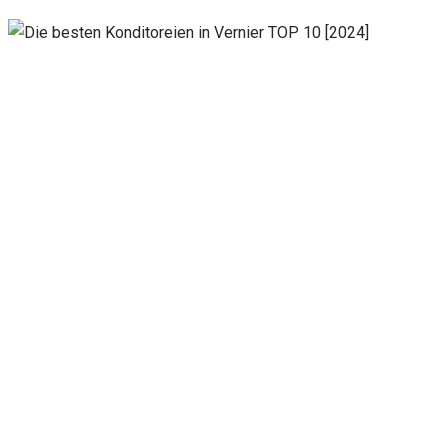
Notwendig
Diese
Cookies
sind nicht
optional.
Sie werden
benötigt,
damit die