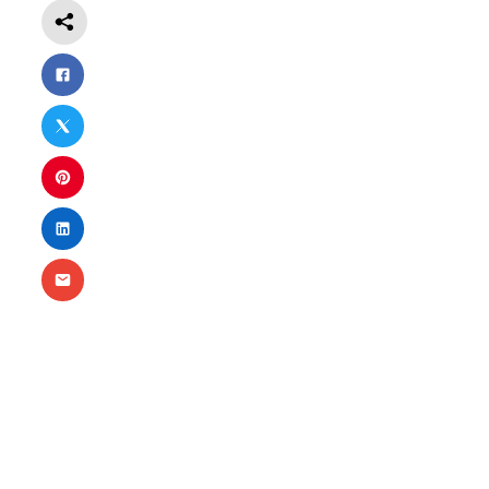
Notwendig
Diese
Cookies
sind nicht
optional.
Sie werden
benötigt,
damit die