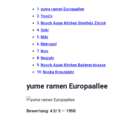
gut wie
möglich
yume ramen Europaallee
funktioniert.
Wenn Sie
Yooji’s
diese
Nooch Asian Kitchen Steinfels Zürich
Cookies
ablehnen,
Ooki
verschwinden
Miki
einige
Metropol
Funktionen
von der
Ikoo
Website.
Negishi
Nooch Asian Kitchen Badenerstrasse
Marketing
Nooba Kreuzplatz
Indem Sie uns Ihre
Interessen und Ihr
yume ramen Europaallee
Verhalten beim
Besuch unserer
Website mitteilen,
erhöhen Sie die
Wahrscheinlichkeit,
Bewertung: 4.5/ 5 — 1958
personalisierte