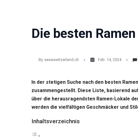
Website
funktioniert.
Die besten Ramen 
Statistik
Mit diesen
Cookies
können wir die
Funktionsweise
und Struktur
By
easaswitzerland.ch
Feb. 14, 2024
der Website auf
Basis der
Nutzung
In der stetigen Suche nach den besten Ramen
verbessern.
zusammengestellt. Diese Liste, basierend au
über die herausragendsten Ramen-Lokale der S
Erfahrung
werden die vielfältigen Geschmäcker und Stile
Damit unsere
Website
Inhaltsverzeichnis
während
Ihres
Besuchs so