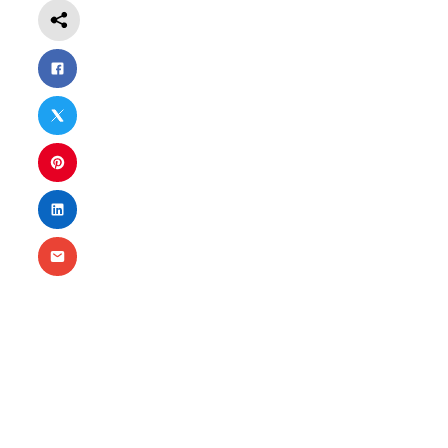
Notwendig
Diese
Cookies
sind nicht
optional.
Sie werden
benötigt,
damit die