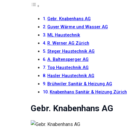
gut wie
möglich
funktioniert.
Wenn Sie
Gebr. Knabenhans AG
diese
Guyer Wärme und Wasser AG
Cookies
ablehnen,
ML Haustechnik
verschwinden
R. Werner AG Zürich
einige
Steger Haustechnik AG
Funktionen
von der
A. Baltensperger AG
Website.
Top Haustechnik AG
Hasler Haustechnik AG
Marketing
Brühwiler Sanitär & Heizung AG
Indem Sie uns Ihre
Knabenhans Sanitär & Heizung Zürich
Interessen und Ihr
Verhalten beim
Gebr. Knabenhans AG
Besuch unserer
Website mitteilen,
erhöhen Sie die
Wahrscheinlichkeit,
personalisierte