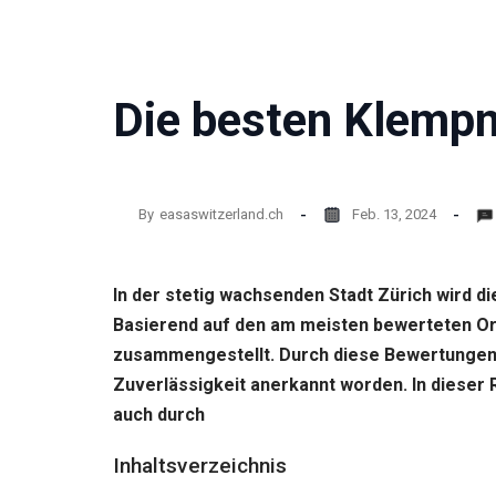
Website
funktioniert.
Die besten Klempn
Statistik
Mit diesen
Cookies
können wir die
Funktionsweise
und Struktur
By
easaswitzerland.ch
Feb. 13, 2024
der Website auf
Basis der
Nutzung
In der stetig wachsenden Stadt Zürich wird 
verbessern.
Basierend auf den am meisten bewerteten Or
zusammengestellt. Durch diese Bewertungen, 
Erfahrung
Zuverlässigkeit anerkannt worden. In dieser 
Damit unsere
auch durch
Website
während
Ihres
Inhaltsverzeichnis
Besuchs so