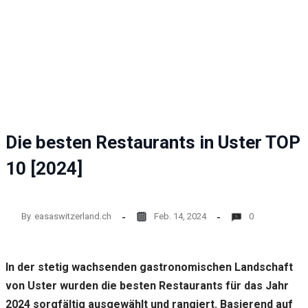
Website
funktioniert.
Statistik
Mit diesen
Cookies
können wir die
Funktionsweise
und Struktur
Die besten Restaurants in Uster TOP
der Website auf
Basis der
10 [2024]
Nutzung
verbessern.
By
easaswitzerland.ch
Feb. 14, 2024
0
Erfahrung
Damit unsere
Website
In der stetig wachsenden gastronomischen Landschaft
während
Ihres
von Uster wurden die besten Restaurants für das Jahr
Besuchs so
2024 sorgfältig ausgewählt und rangiert. Basierend auf