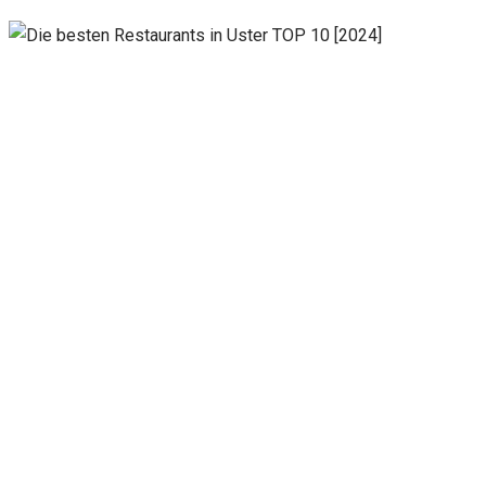
Notwendig
Diese
Cookies
sind nicht
optional.
Sie werden
benötigt,
damit die