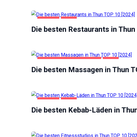
GASTRO
THUN
Die besten Restaurants in Thun
FREIZEIT UND UNTERHALTUNG
THUN
Die besten Massagen in Thun T
Notwendig
Diese
GASTRO
THUN
Cookies
Die besten Kebab-Läden in Thu
sind nicht
optional.
Sie werden
benötigt,
damit die