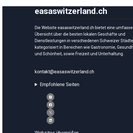
gut wie
möglich
easaswitzerland.ch
funktioniert.
Wenn Sie
diese
Die Website easaswitzerland.ch bietet eine umfass
Cookies
Übersicht über die besten lokalen Geschäfte und
ablehnen,
verschwinden
Dienstleistungen in verschiedenen Schweizer Städte
einige
kategorisiert in Bereichen wie Gastronomie, Gesundh
Funktionen
und Schönheit, sowie Freizeit und Unterhaltung.
von der
Website.
kontakt@easaswitzerland.ch
Marketing
Empfohlene Seiten
Indem Sie uns Ihre
Interessen und Ihr
Verhalten beim
Besuch unserer
Website mitteilen,
erhöhen Sie die
Wahrscheinlichkeit,
personalisierte
Websites überprüfen