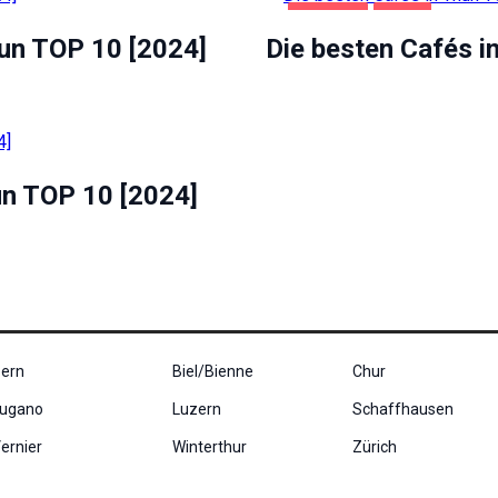
GASTRO
THUN
hun TOP 10 [2024]
Die besten Cafés i
un TOP 10 [2024]
ern
Biel/Bienne
Chur
ugano
Luzern
Schaffhausen
ernier
Winterthur
Zürich