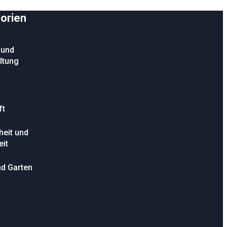
orien
 und
ltung
ft
eit und
it
d Garten