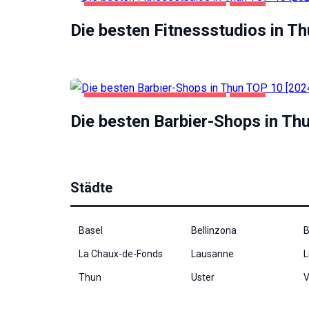
Website
GESUNDHEIT UND SCHÖNHEIT
THUN
funktioniert.
Die besten Fitnessstudios in T
Statistik
Mit diesen
Cookies
GESUNDHEIT UND SCHÖNHEIT
THUN
können wir die
Die besten Barbier-Shops in Th
Funktionsweise
und Struktur
der Website auf
Basis der
Nutzung
Städte
verbessern.
Basel
Bellinzona
B
Erfahrung
Damit unsere
La Chaux-de-Fonds
Lausanne
L
Website
während
Thun
Uster
V
Ihres
Besuchs so