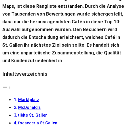
gut wie
Maps, ist diese Rangliste entstanden. Durch die Analyse
möglich
funktioniert.
von Tausenden von Bewertungen wurde sichergestellt,
Wenn Sie
dass nur die herausragendsten Cafés in diese Top 10-
diese
Cookies
Auswahl aufgenommen wurden. Den Besuchern wird
ablehnen,
dadurch die Entscheidung erleichtert, welches Café in
verschwinden
einige
St. Gallen ihr nächstes Ziel sein sollte. Es handelt sich
Funktionen
um eine unparteiische Zusammenstellung, die Qualität
von der
und Kundenzufriedenheit in
Website.
Inhaltsverzeichnis
Marketing
Indem Sie uns Ihre
Interessen und Ihr
Verhalten beim
Marktplatz
Besuch unserer
McDonald’s
Website mitteilen,
erhöhen Sie die
tibits St. Gallen
Wahrscheinlichkeit,
focacceria St.Gallen
personalisierte