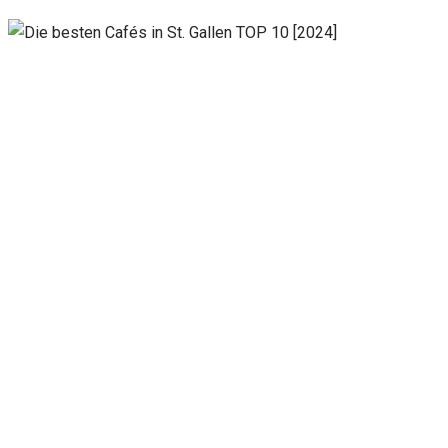
Notwendig
Diese
Cookies
sind nicht
optional.
Sie werden
benötigt,
damit die