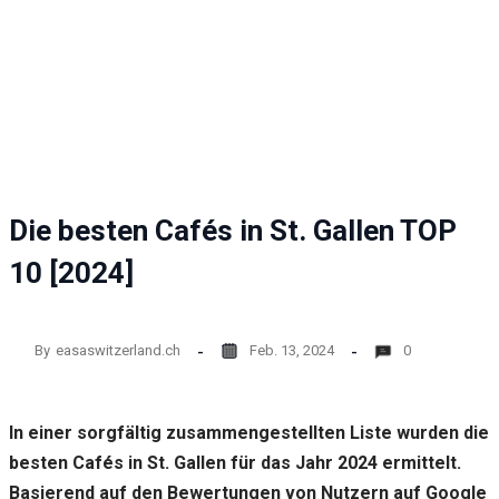
Website
funktioniert.
Statistik
Mit diesen
Cookies
können wir die
Funktionsweise
und Struktur
Die besten Cafés in St. Gallen TOP
der Website auf
Basis der
10 [2024]
Nutzung
verbessern.
By
easaswitzerland.ch
Feb. 13, 2024
0
Erfahrung
Damit unsere
Website
In einer sorgfältig zusammengestellten Liste wurden die
während
Ihres
besten Cafés in St. Gallen für das Jahr 2024 ermittelt.
Besuchs so
Basierend auf den Bewertungen von Nutzern auf Google