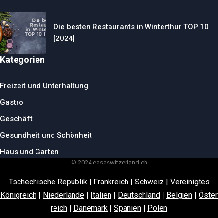
Die besten Restaurants in Winterthur TOP 10
[2024]
Kategorien
Freizeit und Unterhaltung
Gastro
Geschäft
Gesundheit und Schönheit
Haus und Garten
© 2024 easaswitzerland.ch
Tschechische Republik
|
Frankreich
|
Schweiz
|
Vereinigtes
Königreich
|
Niederlande
|
Italien
|
Deutschland
|
Belgien
|
Öster
reich
|
Dänemark
|
Spanien
|
Polen