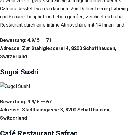
sowohl vor Ort genossen als auch mitgenommen oder als
Erfahrung
Damit unsere
Catering bestellt werden können. Von Dolma Tsering Labrang
Website
und Sonam Chonphel ins Leben gerufen, zeichnet sich das
während
Restaurant durch eine intime Atmosphäre mit 14 Innen- und
Ihres
Besuchs so
gut wie
Bewertung: 4.9/ 5 — 71
möglich
Adresse: Zur Stahlgiesserei 4, 8200 Schaffhausen,
funktioniert.
Wenn Sie
Switzerland
diese
Cookies
Sugoi Sushi
ablehnen,
verschwinden
einige
Funktionen
von der
Website.
Bewertung: 4.9/ 5 — 67
Adresse: Stadthausgasse 3, 8200 Schaffhausen,
Switzerland
Marketing
Indem Sie uns Ihre
Interessen und Ihr
Café Restaurant Safran