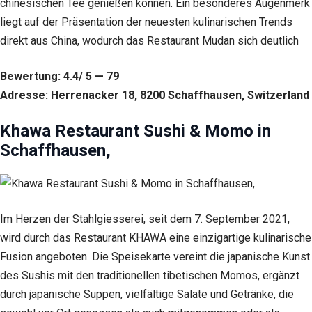
chinesischen Tee genießen können. Ein besonderes Augenmerk
Cookies
liegt auf der Präsentation der neuesten kulinarischen Trends
sind nicht
optional.
direkt aus China, wodurch das Restaurant Mudan sich deutlich
Sie werden
benötigt,
Bewertung: 4.4/ 5 — 79
damit die
Website
Adresse: Herrenacker 18, 8200 Schaffhausen, Switzerland
funktioniert.
Khawa Restaurant Sushi & Momo in
Schaffhausen,
Statistik
Mit diesen
Cookies
können wir die
Funktionsweise
und Struktur
Im Herzen der Stahlgiesserei, seit dem 7. September 2021,
der Website auf
wird durch das Restaurant KHAWA eine einzigartige kulinarische
Basis der
Fusion angeboten. Die Speisekarte vereint die japanische Kunst
Nutzung
verbessern.
des Sushis mit den traditionellen tibetischen Momos, ergänzt
durch japanische Suppen, vielfältige Salate und Getränke, die