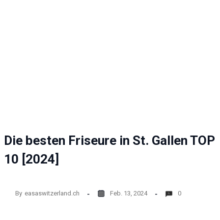
Website
funktioniert.
Statistik
Mit diesen
Cookies
können wir die
Funktionsweise
und Struktur
der Website auf
Basis der
Nutzung
verbessern.
Die besten Friseure in St. Gallen TOP
10 [2024]
Erfahrung
Damit unsere
Website
während
By
easaswitzerland.ch
Feb. 13, 2024
0
Ihres
Besuchs so