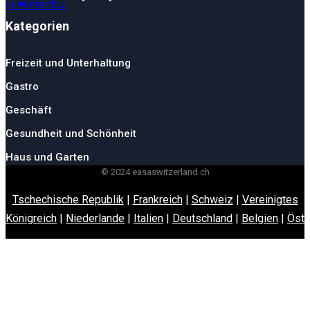
Kategorien
Freizeit und Unterhaltung
Gastro
Geschäft
Gesundheit und Schönheit
Haus und Garten
© 2024 easaswitzerland.ch
Tschechische Republik
|
Frankreich
|
Schweiz
|
Vereinigtes
Königreich
|
Niederlande
|
Italien
|
Deutschland
|
Belgien
|
Öste