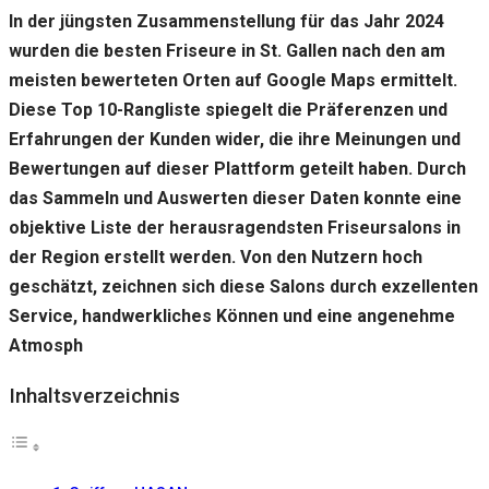
gut wie
In der jüngsten Zusammenstellung für das Jahr 2024
möglich
funktioniert.
wurden die besten Friseure in St. Gallen nach den am
Wenn Sie
meisten bewerteten Orten auf Google Maps ermittelt.
diese
Cookies
Diese Top 10-Rangliste spiegelt die Präferenzen und
ablehnen,
Erfahrungen der Kunden wider, die ihre Meinungen und
verschwinden
Bewertungen auf dieser Plattform geteilt haben. Durch
einige
Funktionen
das Sammeln und Auswerten dieser Daten konnte eine
von der
objektive Liste der herausragendsten Friseursalons in
Website.
der Region erstellt werden. Von den Nutzern hoch
geschätzt, zeichnen sich diese Salons durch exzellenten
Marketing
Service, handwerkliches Können und eine angenehme
Indem Sie uns Ihre
Atmosph
Interessen und Ihr
Verhalten beim
Besuch unserer
Inhaltsverzeichnis
Website mitteilen,
erhöhen Sie die
Wahrscheinlichkeit,
personalisierte