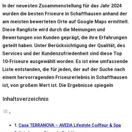
gut wie
In der neuesten Zusammenstellung für das Jahr 2024
möglich
funktioniert.
wurden die besten Friseure in Schaffhausen anhand der
Wenn Sie
am meisten bewerteten Orte auf Google Maps ermittelt.
diese
Cookies
Diese Rangliste wird durch die Meinungen und
ablehnen,
Bewertungen von Kunden geprägt, die ihre Erfahrungen
verschwinden
geteilt haben. Unter Berücksichtigung der Qualität, des
einige
Funktionen
Services und der Kundenzufriedenheit sind diese Top
von der
10-Friseure ausgewählt worden. Es ist eine umfassende
Website.
Liste entstanden, die für jeden, der auf der Suche nach
einem hervorragenden Friseurerlebnis in Schaffhausen
Marketing
ist, von großem Wert ist. Die Ergebnisse spiegeln
Indem Sie uns Ihre
Interessen und Ihr
Inhaltsverzeichnis
Verhalten beim
Besuch unserer
Website mitteilen,
erhöhen Sie die
Wahrscheinlichkeit,
Casa TERRANOVA – AVEDA Lifestyle Coiffeur & Spa
personalisierte