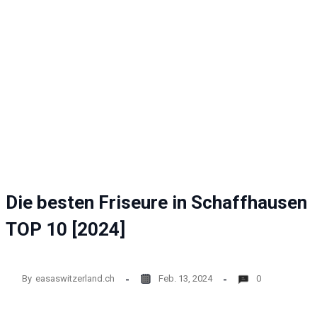
Website
funktioniert.
Statistik
Mit diesen
Cookies
können wir die
Funktionsweise
und Struktur
der Website auf
Basis der
Nutzung
verbessern.
Die besten Friseure in Schaffhausen
TOP 10 [2024]
Erfahrung
Damit unsere
Website
während
By
easaswitzerland.ch
Feb. 13, 2024
0
Ihres
Besuchs so