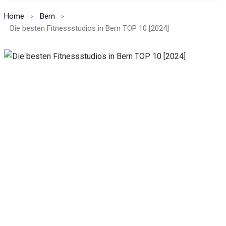
Home
Bern
Die besten Fitnessstudios in Bern TOP 10 [2024]
Notwendig
Diese
Cookies
sind nicht
optional.
Sie werden
benötigt,
damit die