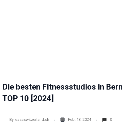
Website
funktioniert.
Statistik
Mit diesen
Cookies
können wir die
Funktionsweise
und Struktur
der Website auf
Basis der
Nutzung
verbessern.
Die besten Fitnessstudios in Bern
TOP 10 [2024]
Erfahrung
Damit unsere
Website
während
By
easaswitzerland.ch
Feb. 13, 2024
0
Ihres
Besuchs so