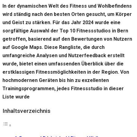
gut wie
In der dynamischen Welt des Fitness und Wohlbefindens
möglich
funktioniert.
wird ständig nach den besten Orten gesucht, um Körper
Wenn Sie
und Geist zu stärken. Für das Jahr 2024 wurde eine
diese
Cookies
sorgfältige Auswahl der Top 10 Fitnessstudios in Bern
ablehnen,
getroffen, basierend auf den Bewertungen von Nutzern
verschwinden
auf Google Maps. Diese Rangliste, die durch
einige
Funktionen
umfangreiche Analysen und Nutzerfeedback erstellt
von der
wurde, bietet einen umfassenden Überblick über die
Website.
erstklassigen Fitnessmöglichkeiten in der Region. Von
hochmodernen Geräten bis hin zu exzellenten
Marketing
Trainingsprogrammen, jedes Fitnessstudio in dieser
Indem Sie uns Ihre
Liste wurde
Interessen und Ihr
Verhalten beim
Besuch unserer
Inhaltsverzeichnis
Website mitteilen,
erhöhen Sie die
Wahrscheinlichkeit,
personalisierte