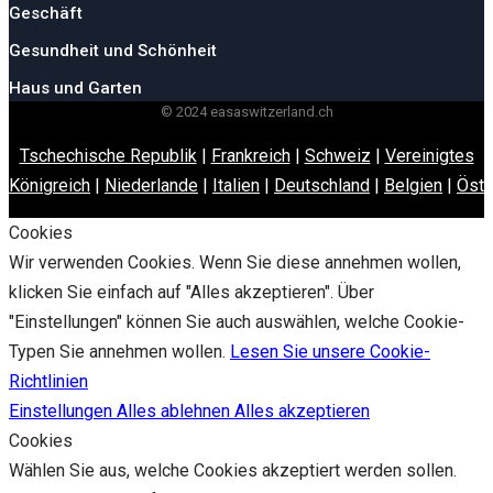
Geschäft
Gesundheit und Schönheit
Haus und Garten
© 2024 easaswitzerland.ch
Tschechische Republik
|
Frankreich
|
Schweiz
|
Vereinigtes
Königreich
|
Niederlande
|
Italien
|
Deutschland
|
Belgien
|
Öste
Cookies
Wir verwenden Cookies. Wenn Sie diese annehmen wollen,
klicken Sie einfach auf "Alles akzeptieren". Über
"Einstellungen" können Sie auch auswählen, welche Cookie-
Typen Sie annehmen wollen.
Lesen Sie unsere Cookie-
Richtlinien
Einstellungen
Alles ablehnen
Alles akzeptieren
Cookies
Wählen Sie aus, welche Cookies akzeptiert werden sollen.