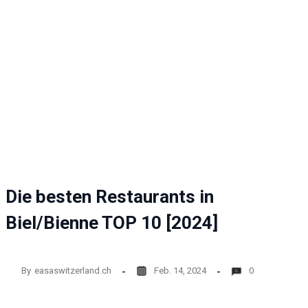
Website
funktioniert.
Statistik
Mit diesen
Cookies
können wir die
Funktionsweise
und Struktur
der Website auf
Basis der
Nutzung
verbessern.
Die besten Restaurants in
Biel/Bienne TOP 10 [2024]
Erfahrung
Damit unsere
Website
während
By
easaswitzerland.ch
Feb. 14, 2024
0
Ihres
Besuchs so