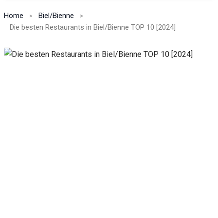
Home
Biel/Bienne
Die besten Restaurants in Biel/Bienne TOP 10 [2024]
Notwendig
Diese
Cookies
sind nicht
optional.
Sie werden
benötigt,
damit die