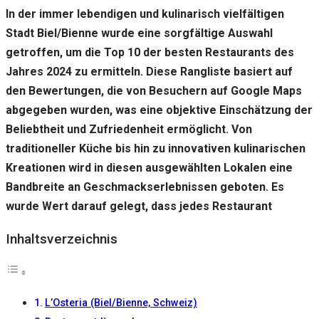
gut wie
In der immer lebendigen und kulinarisch vielfältigen
möglich
funktioniert.
Stadt Biel/Bienne wurde eine sorgfältige Auswahl
Wenn Sie
getroffen, um die Top 10 der besten Restaurants des
diese
Cookies
Jahres 2024 zu ermitteln. Diese Rangliste basiert auf
ablehnen,
den Bewertungen, die von Besuchern auf Google Maps
verschwinden
abgegeben wurden, was eine objektive Einschätzung der
einige
Funktionen
Beliebtheit und Zufriedenheit ermöglicht. Von
von der
traditioneller Küche bis hin zu innovativen kulinarischen
Website.
Kreationen wird in diesen ausgewählten Lokalen eine
Bandbreite an Geschmackserlebnissen geboten. Es
Marketing
wurde Wert darauf gelegt, dass jedes Restaurant
Indem Sie uns Ihre
Interessen und Ihr
Inhaltsverzeichnis
Verhalten beim
Besuch unserer
Website mitteilen,
erhöhen Sie die
Wahrscheinlichkeit,
L’Osteria (Biel/Bienne, Schweiz)
personalisierte