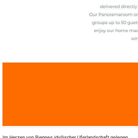
Im Herzen von Biennes idyllischer Uferlandschaft gelegen,