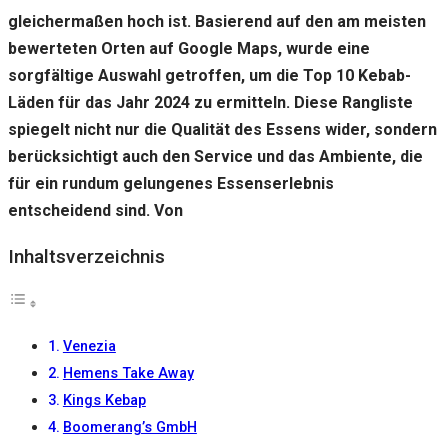
gut wie
gleichermaßen hoch ist. Basierend auf den am meisten
möglich
funktioniert.
bewerteten Orten auf Google Maps, wurde eine
Wenn Sie
sorgfältige Auswahl getroffen, um die Top 10 Kebab-
diese
Cookies
Läden für das Jahr 2024 zu ermitteln. Diese Rangliste
ablehnen,
spiegelt nicht nur die Qualität des Essens wider, sondern
verschwinden
einige
berücksichtigt auch den Service und das Ambiente, die
Funktionen
für ein rundum gelungenes Essenserlebnis
von der
entscheidend sind. Von
Website.
Inhaltsverzeichnis
Marketing
Indem Sie uns Ihre
Interessen und Ihr
Verhalten beim
Venezia
Besuch unserer
Hemens Take Away
Website mitteilen,
erhöhen Sie die
Kings Kebap
Wahrscheinlichkeit,
Boomerang’s GmbH
personalisierte