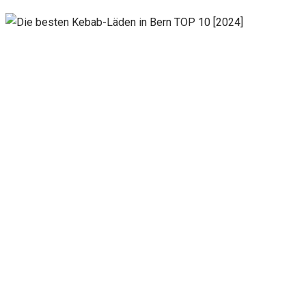
Notwendig
Diese
Cookies
sind nicht
optional.
Sie werden
benötigt,
damit die