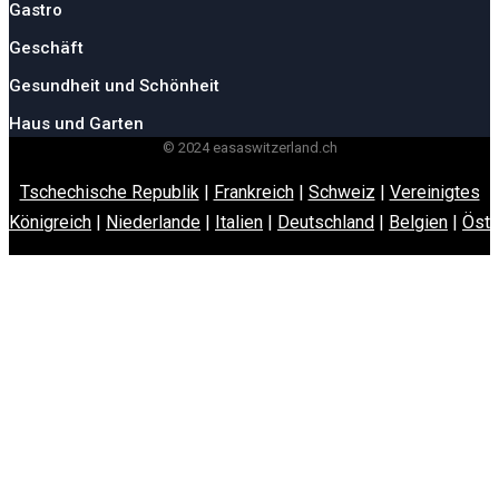
Gastro
Geschäft
Gesundheit und Schönheit
Haus und Garten
© 2024 easaswitzerland.ch
Tschechische Republik
|
Frankreich
|
Schweiz
|
Vereinigtes
Königreich
|
Niederlande
|
Italien
|
Deutschland
|
Belgien
|
Öste