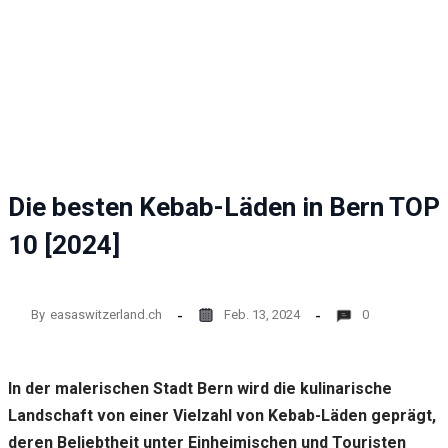
Website
funktioniert.
Statistik
Mit diesen
Cookies
können wir die
Funktionsweise
und Struktur
Die besten Kebab-Läden in Bern TOP
der Website auf
Basis der
10 [2024]
Nutzung
verbessern.
By
easaswitzerland.ch
Feb. 13, 2024
0
Erfahrung
Damit unsere
Website
In der malerischen Stadt Bern wird die kulinarische
während
Ihres
Landschaft von einer Vielzahl von Kebab-Läden geprägt,
Besuchs so
deren Beliebtheit unter Einheimischen und Touristen