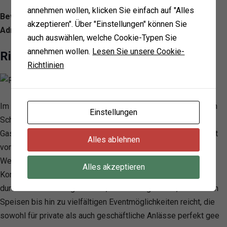
annehmen wollen, klicken Sie einfach auf "Alles
Bewertung: 4.2/ 5 — 1919
akzeptieren". Über "Einstellungen" können Sie
Adresse: Limmatquai 3, 8001 Zürich, Switzerland
auch auswählen, welche Cookie-Typen Sie
annehmen wollen.
Lesen Sie unsere Cookie-
Riithalle
Richtlinien
Im Herzen von Zürich, eingebettet zwischen der Sihl und dem
Einstellungen
Schanzengraben, wird von der «Riithalle» eine einzigartige
Gastro-Kultur gelebt. Mit ihrem durchgehend warmen Angebot
Alles ablehnen
von Montag bis Samstag und dem wohl schönsten Bier- &
Weingarten der Stadt hebt sich das Lokal deutlich von der
Alles akzeptieren
Konkurrenz ab. Die «Riithalle» und ihre Partner zeichnen sich
durch ein breites Angebot aus, das von regionalen, saisonalen
Speisen bis hin zu vielfältigen Eventmöglichkeiten reicht, die
sowohl für private als auch geschäftliche Anlässe perfekt gee