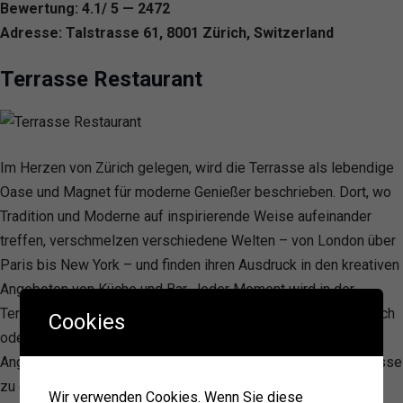
Bewertung: 4.1/ 5 — 2472
Adresse: Talstrasse 61, 8001 Zürich, Switzerland
Terrasse Restaurant
Im Herzen von Zürich gelegen, wird die Terrasse als lebendige
Oase und Magnet für moderne Genießer beschrieben. Dort, wo
Tradition und Moderne auf inspirierende Weise aufeinander
treffen, verschmelzen verschiedene Welten – von London über
Paris bis New York – und finden ihren Ausdruck in den kreativen
Angeboten von Küche und Bar. Jeder Moment wird in der
Terrasse zu einem Erlebnis, sei es beim morgendlichen Brunch
Cookies
oder den spätabendlichen DJ Nights. Abgerundet wird das
Angebot durch eine Vielfalt an Veranstaltungen, die die Terrasse
zu einem einzigartigen Treffpunkt im Stad
Wir verwenden Cookies. Wenn Sie diese