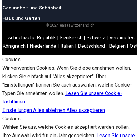
Gesundheit und Schönheit
Haus und Garten
© 2024 easaswitzerland.ch
Tschechische Republik
|
Frankreich
|
Schweiz
|
Vereinigtes
Königreich
|
Niederlande
|
Italien
|
Deutschland
|
Belgien
|
Öste
Cookies
Wir verwenden Cookies. Wenn Sie diese annehmen wollen,
klicken Sie einfach auf "Alles akzeptieren". Über
"Einstellungen" können Sie auch auswählen, welche Cookie-
Typen Sie annehmen wollen.
Lesen Sie unsere Cookie-
Richtlinien
Einstellungen
Alles ablehnen
Alles akzeptieren
Cookies
Wählen Sie aus, welche Cookies akzeptiert werden sollen.
Ihre Auswahl wird für ein Jahr gespeichert.
Lesen Sie unsere