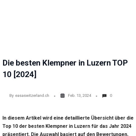
Website
funktioniert.
Statistik
Mit diesen
Cookies
können wir die
Funktionsweise
und Struktur
Die besten Klempner in Luzern TOP
der Website auf
Basis der
10 [2024]
Nutzung
verbessern.
By
easaswitzerland.ch
Feb. 13, 2024
0
Erfahrung
Damit unsere
Website
In diesem Artikel wird eine detaillierte Übersicht über die
während
Ihres
Top 10 der besten Klempner in Luzern für das Jahr 2024
Besuchs so
präsentiert. Die Auswahl basiert auf den Bewertungen,