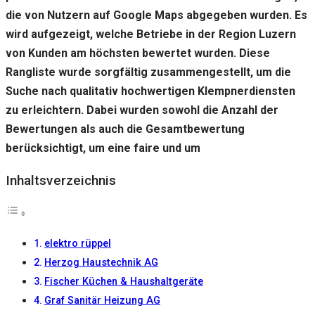
gut wie
die von Nutzern auf Google Maps abgegeben wurden. Es
möglich
funktioniert.
wird aufgezeigt, welche Betriebe in der Region Luzern
Wenn Sie
von Kunden am höchsten bewertet wurden. Diese
diese
Cookies
Rangliste wurde sorgfältig zusammengestellt, um die
ablehnen,
Suche nach qualitativ hochwertigen Klempnerdiensten
verschwinden
einige
zu erleichtern. Dabei wurden sowohl die Anzahl der
Funktionen
Bewertungen als auch die Gesamtbewertung
von der
berücksichtigt, um eine faire und um
Website.
Inhaltsverzeichnis
Marketing
Indem Sie uns Ihre
Interessen und Ihr
Verhalten beim
elektro rüppel
Besuch unserer
Herzog Haustechnik AG
Website mitteilen,
erhöhen Sie die
Fischer Küchen & Haushaltgeräte
Wahrscheinlichkeit,
Graf Sanitär Heizung AG
personalisierte