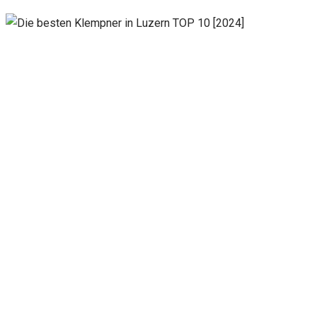
Notwendig
Diese
Cookies
sind nicht
optional.
Sie werden
benötigt,
damit die