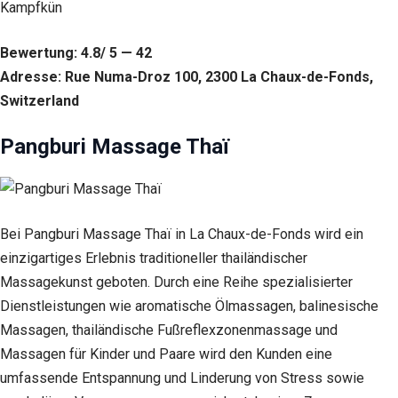
Kampfkün
Verhalten beim
Besuch unserer
Website mitteilen,
Bewertung: 4.8/ 5 — 42
erhöhen Sie die
Wahrscheinlichkeit,
Adresse: Rue Numa-Droz 100, 2300 La Chaux-de-Fonds,
personalisierte
Switzerland
Inhalte und
Angebote zu
Pangburi Massage Thaï
sehen.
Bei Pangburi Massage Thaï in La Chaux-de-Fonds wird ein
einzigartiges Erlebnis traditioneller thailändischer
Massagekunst geboten. Durch eine Reihe spezialisierter
Dienstleistungen wie aromatische Ölmassagen, balinesische
Massagen, thailändische Fußreflexzonenmassage und
Massagen für Kinder und Paare wird den Kunden eine
umfassende Entspannung und Linderung von Stress sowie