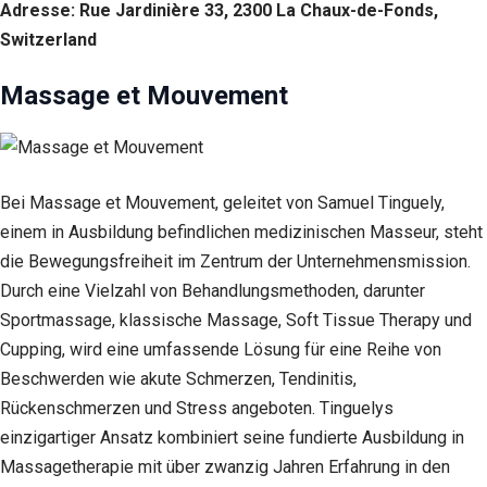
Erfahrung
Adresse: Rue Jardinière 33, 2300 La Chaux-de-Fonds,
Damit unsere
Switzerland
Website
während
Massage et Mouvement
Ihres
Besuchs so
gut wie
möglich
funktioniert.
Wenn Sie
Bei Massage et Mouvement, geleitet von Samuel Tinguely,
diese
einem in Ausbildung befindlichen medizinischen Masseur, steht
Cookies
ablehnen,
die Bewegungsfreiheit im Zentrum der Unternehmensmission.
verschwinden
Durch eine Vielzahl von Behandlungsmethoden, darunter
einige
Funktionen
Sportmassage, klassische Massage, Soft Tissue Therapy und
von der
Cupping, wird eine umfassende Lösung für eine Reihe von
Website.
Beschwerden wie akute Schmerzen, Tendinitis,
Rückenschmerzen und Stress angeboten. Tinguelys
Marketing
einzigartiger Ansatz kombiniert seine fundierte Ausbildung in
Indem Sie uns Ihre
Massagetherapie mit über zwanzig Jahren Erfahrung in den
Interessen und Ihr