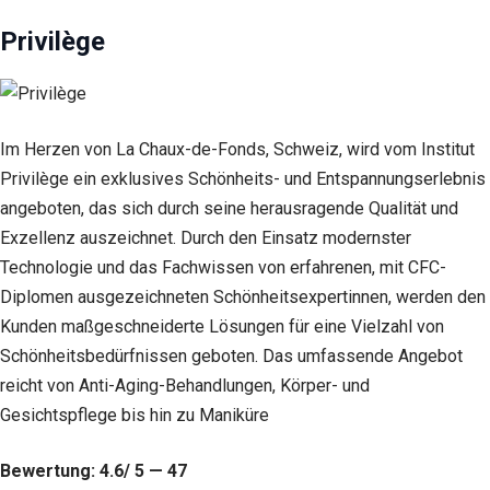
Cookies
Privilège
sind nicht
optional.
Sie werden
benötigt,
damit die
Website
Im Herzen von La Chaux-de-Fonds, Schweiz, wird vom Institut
funktioniert.
Privilège ein exklusives Schönheits- und Entspannungserlebnis
angeboten, das sich durch seine herausragende Qualität und
Statistik
Exzellenz auszeichnet. Durch den Einsatz modernster
Mit diesen
Technologie und das Fachwissen von erfahrenen, mit CFC-
Cookies
Diplomen ausgezeichneten Schönheitsexpertinnen, werden den
können wir die
Funktionsweise
Kunden maßgeschneiderte Lösungen für eine Vielzahl von
und Struktur
Schönheitsbedürfnissen geboten. Das umfassende Angebot
der Website auf
Basis der
reicht von Anti-Aging-Behandlungen, Körper- und
Nutzung
Gesichtspflege bis hin zu Maniküre
verbessern.
Bewertung: 4.6/ 5 — 47