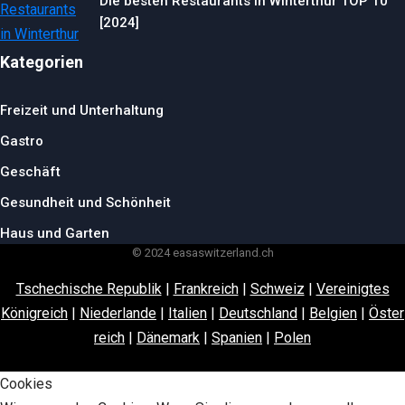
Die besten Restaurants in Winterthur TOP 10
[2024]
Kategorien
Freizeit und Unterhaltung
Gastro
Geschäft
Gesundheit und Schönheit
Haus und Garten
© 2024 easaswitzerland.ch
Tschechische Republik
|
Frankreich
|
Schweiz
|
Vereinigtes
Königreich
|
Niederlande
|
Italien
|
Deutschland
|
Belgien
|
Öster
reich
|
Dänemark
|
Spanien
|
Polen
Cookies