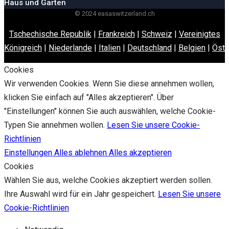
Haus und Garten
© 2024 easaswitzerland.ch
Tschechische Republik
|
Frankreich
|
Schweiz
|
Vereinigtes
Königreich
|
Niederlande
|
Italien
|
Deutschland
|
Belgien
|
Öste
Cookies
Wir verwenden Cookies. Wenn Sie diese annehmen wollen,
klicken Sie einfach auf "Alles akzeptieren". Über
"Einstellungen" können Sie auch auswählen, welche Cookie-
Typen Sie annehmen wollen.
Lesen Sie unsere Cookie-
Richtlinien
Einstellungen
Alles ablehnen
Alles akzeptieren
Cookies
Wählen Sie aus, welche Cookies akzeptiert werden sollen.
Ihre Auswahl wird für ein Jahr gespeichert.
Lesen Sie unsere
Cookie-Richtlinien